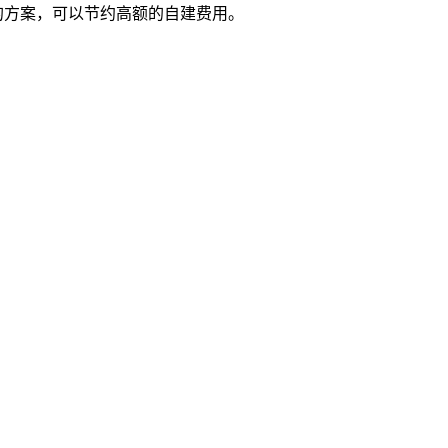
的方案，可以节约高额的自建费用。