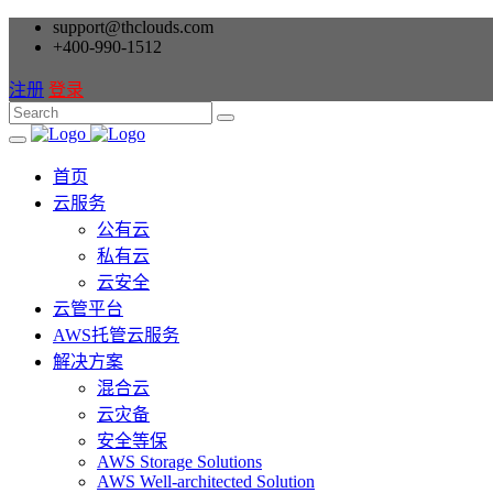
support@thclouds.com
+400-990-1512
注册
登录
首页
云服务
公有云
私有云
云安全
云管平台
AWS托管云服务
解决方案
混合云
云灾备
安全等保
AWS Storage Solutions
AWS Well-architected Solution