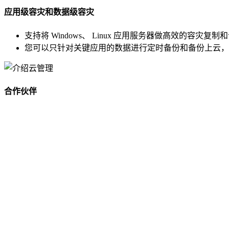
应用级容灾和数据级容灾
支持将 Windows、 Linux 应用服务器做高效的容灾
您可以只针对关键应用的数据进行定时备份和备份上云，
合作伙伴